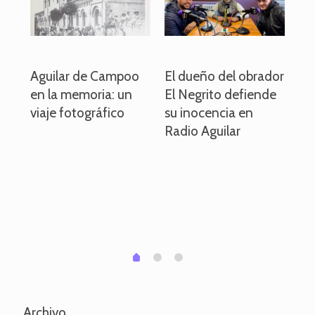
o
Aguilar de Campoo
El dueño del obrador
La
en la memoria: un
El Negrito defiende
el 
viaje fotográfico
su inocencia en
ind
Radio Aguilar
de
ve
pa
po
per
em
1
2
0
Archivo