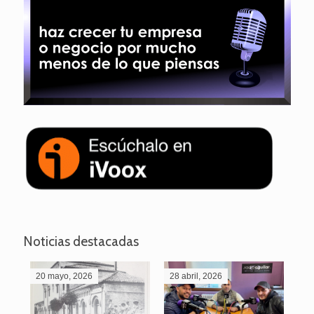
Noticias destacadas
20 mayo, 2026
28 abril, 2026
27