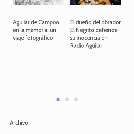
o
Aguilar de Campoo
El dueño del obrador
La
en la memoria: un
El Negrito defiende
el 
viaje fotográfico
su inocencia en
ind
Radio Aguilar
de
ve
pa
po
per
em
1
2
0
Archivo