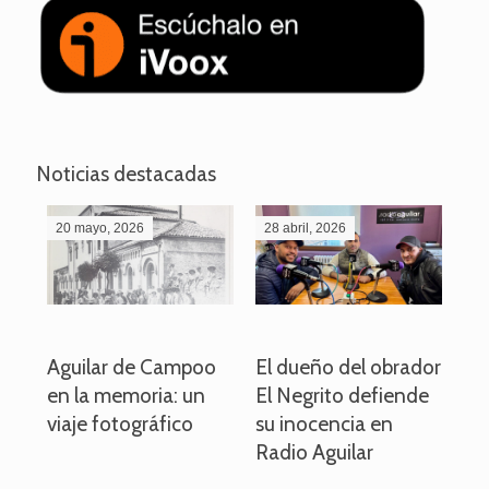
Noticias destacadas
20 mayo, 2026
28 abril, 2026
27
o
Aguilar de Campoo
El dueño del obrador
La
en la memoria: un
El Negrito defiende
el 
viaje fotográfico
su inocencia en
ind
Radio Aguilar
de
ve