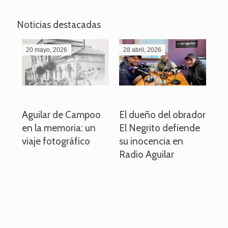
Noticias destacadas
20 mayo, 2026
28 abril, 2026
27
o
Aguilar de Campoo
El dueño del obrador
La
en la memoria: un
El Negrito defiende
el 
viaje fotográfico
su inocencia en
ind
Radio Aguilar
de
ve
pa
po
per
em