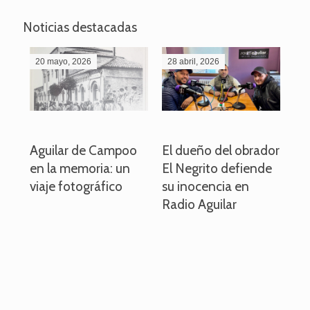
Noticias destacadas
20 mayo, 2026
28 abril, 2026
27
o
Aguilar de Campoo
El dueño del obrador
La
en la memoria: un
El Negrito defiende
el 
viaje fotográfico
su inocencia en
ind
Radio Aguilar
de
ve
pa
po
per
em