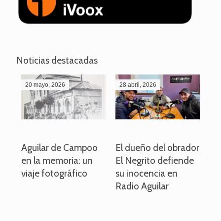
Noticias destacadas
20 mayo, 2026
28 abril, 2026
27
o
Aguilar de Campoo
El dueño del obrador
La
en la memoria: un
El Negrito defiende
el 
viaje fotográfico
su inocencia en
ind
Radio Aguilar
de
ve
pa