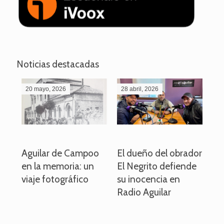
Noticias destacadas
20 mayo, 2026
28 abril, 2026
27
o
Aguilar de Campoo
El dueño del obrador
La
en la memoria: un
El Negrito defiende
el 
viaje fotográfico
su inocencia en
ind
Radio Aguilar
de
ve
pa