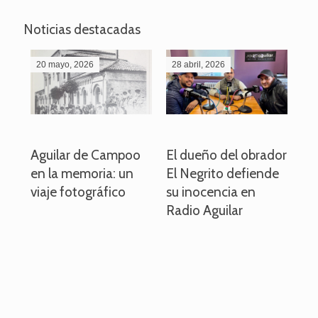
Noticias destacadas
20 mayo, 2026
28 abril, 2026
27
o
Aguilar de Campoo
El dueño del obrador
La
en la memoria: un
El Negrito defiende
el 
viaje fotográfico
su inocencia en
ind
Radio Aguilar
de
ve
pa
po
per
em