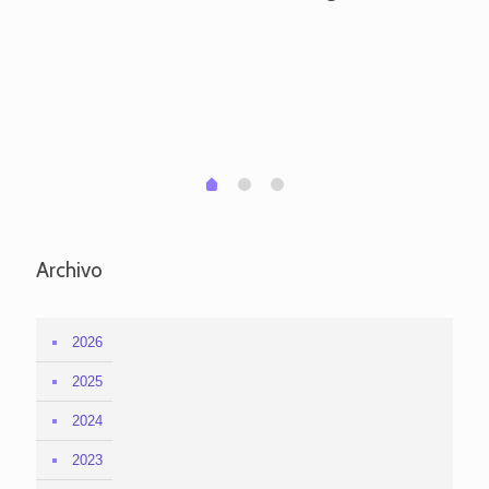
ve
pa
po
per
em
1
2
0
Archivo
2026
2025
2024
2023