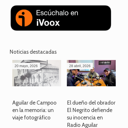
Noticias destacadas
20 mayo, 2026
28 abril, 2026
27
o
Aguilar de Campoo
El dueño del obrador
La
en la memoria: un
El Negrito defiende
el 
viaje fotográfico
su inocencia en
ind
Radio Aguilar
de