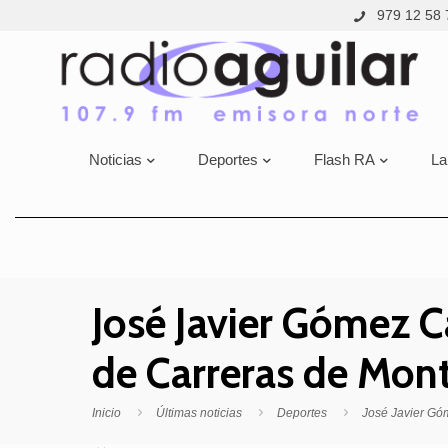
979 12 58 
Noticias
Deportes
Flash RA
La
José Javier Gómez C
de Carreras de Mon
Inicio
Últimas noticias
Deportes
José Javier Gó