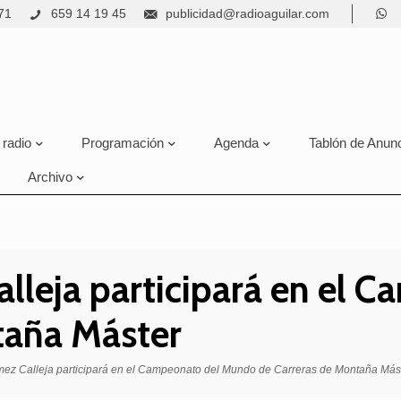
71
659 14 19 45
publicidad@radioaguilar.com
 radio
Programación
Agenda
Tablón de Anun
Archivo
alleja participará en el
taña Máster
mez Calleja participará en el Campeonato del Mundo de Carreras de Montaña Más