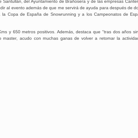
e Santullán, del Ayuntamiento de Brañosera y de las empresas Cantera
udir al evento además de que me servirá de ayuda para después de d
r a la Copa de España de Snowrunning y a los Campeonatos de Es
5Kms y 650 metros positivos. Además, destaca que “tras dos años si
so master, acudo con muchas ganas de volver a retomar la activida
Aguilar de Cam
memoria: un via