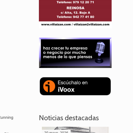
Noticias destacadas
Running
20 mayo, 2026
28 abril,