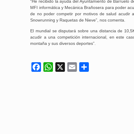
“He recibido la ayuda del Ayuntamiento de Barruelo d
MFI informática y Mecánica Brañosera para poder ac
de no poder competir por motivos de salud acudi
Snowrunning y Raquetas de Nieve”, nos comenta.
El mundial se disputará sobre una distancia de 10,
acudir a una competición internacional, en este ca
montaña y sus diversos deportes”.
Facebook
WhatsApp
X
Email
Compartir