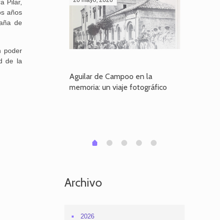
 Pilar,
os años
paña de
n poder
d de la
poo en la
Aguilar de Campoo en la
El dueño
je fotográfico
memoria: un viaje fotográfico
defiende
Aguilar
1
2
3
4
0
Archivo
2026