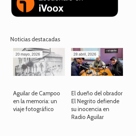
Noticias destacadas
20 mayo, 2026
28 abril, 2026
27
o
Aguilar de Campoo
El dueño del obrador
La
en la memoria: un
El Negrito defiende
el 
viaje fotográfico
su inocencia en
ind
Radio Aguilar
de
ve
pa