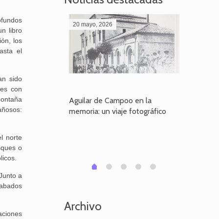
ofundos
20 mayo, 2026
28 abril,
n libro
ión, los
asta el
an sido
res con
Montaña
poo en la
Aguilar de Campoo en la
El dueño
añosos:
je fotográfico
memoria: un viaje fotográfico
defiende
Aguilar
l norte
sques o
licos.
1
2
3
4
0
 Junto a
rabados
Archivo
aciones