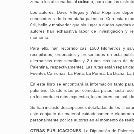
zona a los aficionados al ciclismo, para que las disfru
Los autores, David Villegas y Vidal Rioja son depor
conocedores de la montaña palentina. Con esta experi
útil, bello y motivador que sin lugar a dudas ayudará a
autores han exhaustiva labor de investigación y re
momento.
Para ello, han recorrido casi 1500 kilómetros y s
recopilados, ordenados y presentados en esta public
alternativas más sencillas y 2 rutas circulares de 
Palentina, respectivamente). Las rutas están repartid
Fuentes Carrionas, La Peña, La Pernía, La Braña, La L
En este libro se encontrará la información tanto para
palentino. Desde rutas por cómodas pistas hasta reco
en los cordales más expuestos, los autores han sabido 
Se han incluido descripciones detalladas de los itinera
este conjunto de material cuidadosamente elaborado
personalmente por los autores en el momento de realiz
OTRAS PUBLICACIONES.
La Diputación de Palenci