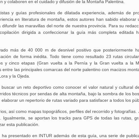
ten y colaboren en el cuidado y difusión de la Montaña Palentina.
tistas y guías profesionales de dilatada experiencia, además de pr
25 febrero, 2026
encia en literatura de montaña, estos autores han sabido elaborar u
 difundir las maravillas del norte de nuestra provincia. Para su redacc
copilación dirigida a confeccionar la guía más completa editada h
alvado más de 40 000 m de desnivel positivo que posteriormente h
ación de forma inédita. Todo tiene como resultado 23 rutas circula
dos y cinco etapas (Gran vuelta a la Pernía y la Gran vuelta a la 
Aguilar de Cam
as entre las principales comarcas del norte palentino con macizos mont
memoria: un via
ora y la Ojeda.
 buscar un reto deportivo como conocer el valor natural y cultural de
rridos técnicos por sendas de alta montaña, bajo la sombra de los bo
elaborar un repertorio de rutas variado para satisfacer a todos los púb
rios, así como mapas topográficos, perfiles del recorrido y fotografías.
. Igualmente, se aportan los tracks para GPS de todas las rutas, g
ar esta publicación.
a ha presentado en INTUR además de esta guía, una serie de public