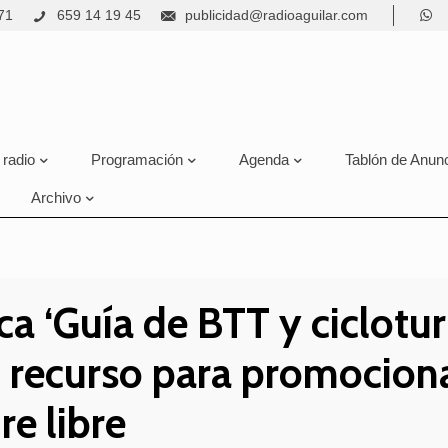
71
659 14 19 45
publicidad@radioaguilar.com
 radio
Programación
Agenda
Tablón de Anun
Archivo
ca ‘Guía de BTT y ciclot
o recurso para promocionar
re libre