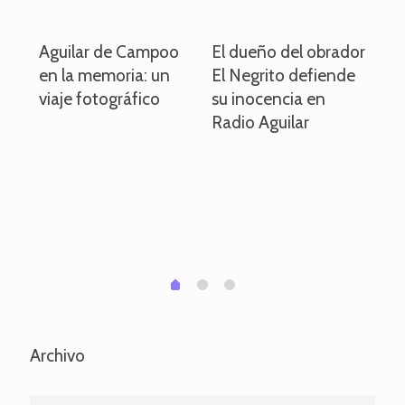
o
Aguilar de Campoo
El dueño del obrador
La
en la memoria: un
El Negrito defiende
el 
viaje fotográfico
su inocencia en
ind
Radio Aguilar
de
ve
pa
po
per
em
1
2
0
Archivo