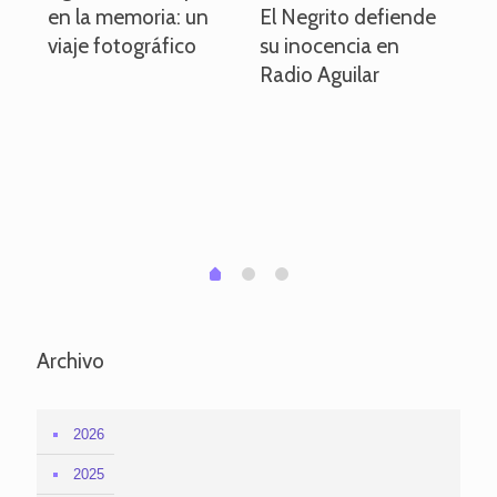
en la memoria: un
El Negrito defiende
el 
viaje fotográfico
su inocencia en
ind
Radio Aguilar
de
ve
pa
po
per
em
1
2
0
Archivo
2026
2025