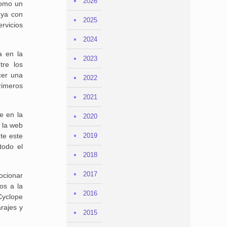
2026
como un
 ya con
2025
ervicios
2024
a en la
2023
tre los
cer una
2022
primeros
2021
e en la
2020
n la web
te este
2019
todo el
2018
2017
mocionar
os a la
2016
 Cyclope
rajes y
2015