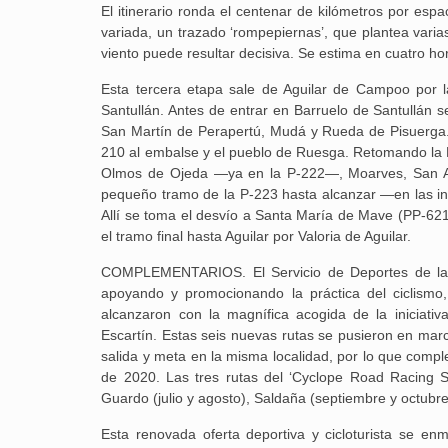
El itinerario ronda el centenar de kilómetros por esp
variada, un trazado ‘rompepiernas’, que plantea varias
viento puede resultar decisiva. Se estima en cuatro hor
Esta tercera etapa sale de Aguilar de Campoo por l
Santullán. Antes de entrar en Barruelo de Santullán s
San Martín de Perapertú, Mudá y Rueda de Pisuerga. A
210 al embalse y el pueblo de Ruesga. Retomando la P
Olmos de Ojeda —ya en la P-222—, Moarves, San An
pequeño tramo de la P-223 hasta alcanzar —en las in
Allí se toma el desvío a Santa María de Mave (PP-621
el tramo final hasta Aguilar por Valoria de Aguilar.
COMPLEMENTARIOS. El Servicio de Deportes de la D
apoyando y promocionando la práctica del ciclismo, 
alcanzaron con la magnífica acogida de la iniciati
Escartín. Estas seis nuevas rutas se pusieron en mar
salida y meta en la misma localidad, por lo que comple
de 2020. Las tres rutas del ‘Cyclope Road Racing 
Guardo (julio y agosto), Saldaña (septiembre y octubr
Esta renovada oferta deportiva y cicloturista se e