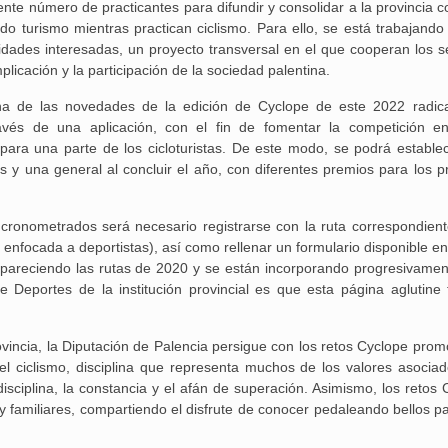
ente número de practicantes para difundir y consolidar a la provincia 
ndo turismo mientras practican ciclismo. Para ello, se está trabajando
ntidades interesadas, un proyecto transversal en el que cooperan los s
plicación y la participación de la sociedad palentina.
 una de las novedades de la edición de Cyclope de este 2022 radic
vés de una aplicación, con el fin de fomentar la competición en
s para una parte de los cicloturistas. De este modo, se podrá estable
dos y una general al concluir el año, con diferentes premios para los 
ronometrados será necesario registrarse con la ruta correspondient
 enfocada a deportistas), así como rellenar un formulario disponible e
areciendo las rutas de 2020 y se están incorporando progresivamen
e Deportes de la institución provincial es que esta página aglutine 
rovincia, la Diputación de Palencia persigue con los retos Cyclope pro
l ciclismo, disciplina que representa muchos de los valores asociad
 disciplina, la constancia y el afán de superación. Asimismo, los retos
 familiares, compartiendo el disfrute de conocer pedaleando bellos pa