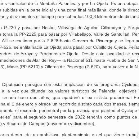
25 febrero, 2026
acios centrales de la Montaña Palentina y por La Ojeda. Es una etapa 
 subidas en la parte inicial y una zona final más llana, donde la direc
as y diez minutos el tiempo para cubrir los 100,3 kilómetros de distanc
a P-220 y pasa por Nestar, Villavega de Aguilar, Cillamayor y Porq
e toma la PP-2125 para pasar por Villabellaco, Valle de Santullán, Per
llí se continua por la P-626 hasta Cervera de Pisuerga y se llega po
-626, se enfila hacia La Ojeda para pasar por Cubillo de Ojeda, Pera
Aguilar de Cam
drés de Arroyo y Prádanos de Ojeda. Desde esta localidad se rec
memoria: un via
mediaciones de Alar del Rey— la Nacional 611 hasta Puebla de San V
3), Mave (PP-6210) y Olleros de Pisuerga (P-620), para volver a la N
iputación persigue con esta ampliación de su programa Cyclope,
a la vez que difunde los valores turísticos de Palencia, objetivos
va creada hace dos años, que apadrinó el ex ciclista profesional F
cha el 1 de enero y ofrece un recorrido distinto cada dos meses, siem
menta el recorrido perimetral por la provincia que planteó el Cyclope 
Series’ para el segundo semestre de 2022 tendrán como puntos de 
e) y Becerril de Campos (noviembre y diciembre).
nmarca dentro de un ambicioso planteamiento en el que viene trabaj