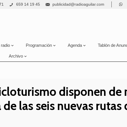
71
659 14 19 45
publicidad@radioaguilar.com
 radio
Programación
Agenda
Tablón de Anun
Archivo
cicloturismo disponen de 
 de las seis nuevas rutas 