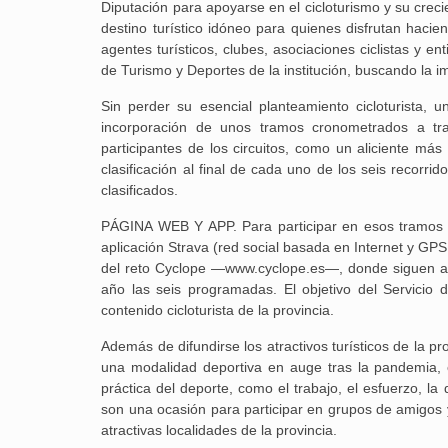
Diputación para apoyarse en el cicloturismo y su creci
destino turístico idóneo para quienes disfrutan hacie
agentes turísticos, clubes, asociaciones ciclistas y e
de Turismo y Deportes de la institución, buscando la im
Sin perder su esencial planteamiento cicloturista,
incorporación de unos tramos cronometrados a tra
participantes de los circuitos, como un aliciente má
clasificación al final de cada uno de los seis recorri
clasificados.
PÁGINA WEB Y APP. Para participar en esos tramos c
aplicación Strava (red social basada en Internet y GPS
del reto Cyclope —www.cyclope.es—, donde siguen ap
año las seis programadas. El objetivo del Servicio d
contenido cicloturista de la provincia.
Además de difundirse los atractivos turísticos de la p
una modalidad deportiva en auge tras la pandemia, e
práctica del deporte, como el trabajo, el esfuerzo, la
son una ocasión para participar en grupos de amigos y
atractivas localidades de la provincia.