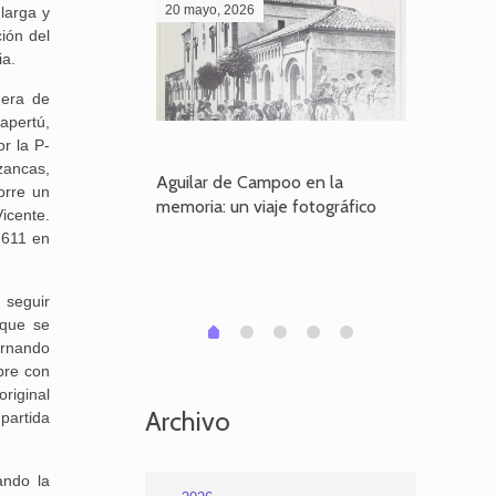
20 mayo, 2026
28 abril,
larga y
ción del
ia.
uera de
apertú,
r la P-
zancas,
poo en la
Aguilar de Campoo en la
El dueño
orre un
je fotográfico
memoria: un viaje fotográfico
defiende
icente.
Aguilar
-611 en
 seguir
 que se
1
2
3
4
0
ernando
pre con
original
Archivo
partida
ando la