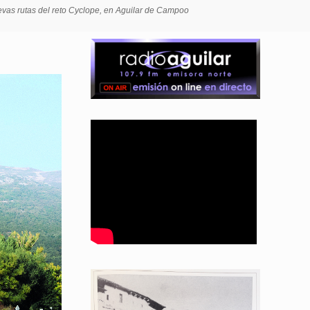
uevas rutas del reto Cyclope, en Aguilar de Campoo