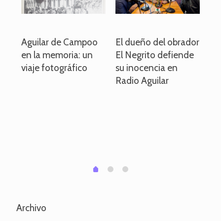
o
Aguilar de Campoo
El dueño del obrador
La
en la memoria: un
El Negrito defiende
el 
viaje fotográfico
su inocencia en
ind
Radio Aguilar
de
ve
pa
po
per
em
1
2
0
Archivo