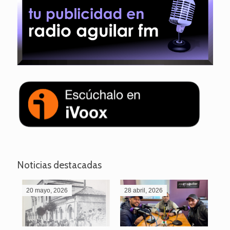
Noticias destacadas
20 mayo, 2026
28 abril, 2026
27