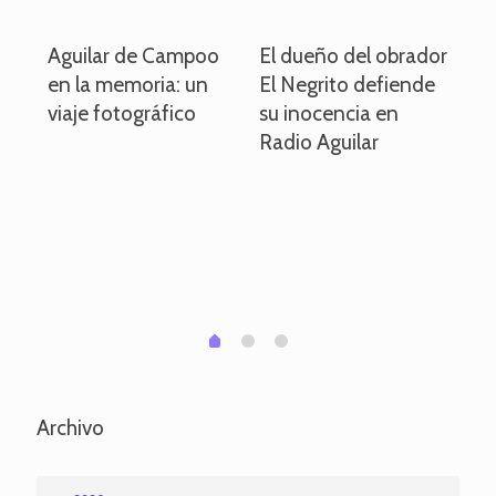
o
Aguilar de Campoo
El dueño del obrador
La
en la memoria: un
El Negrito defiende
el 
viaje fotográfico
su inocencia en
ind
Radio Aguilar
de
ve
pa
po
per
em
1
2
0
Archivo