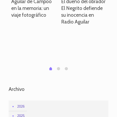
o
Aguilar de Campoo
El dueño del obrador
La
en la memoria: un
El Negrito defiende
el 
viaje fotográfico
su inocencia en
ind
Radio Aguilar
de
ve
pa
po
per
em
1
2
0
Archivo
2026
2025