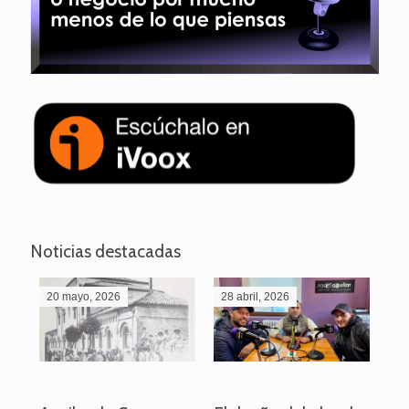
Noticias destacadas
20 mayo, 2026
28 abril, 2026
27