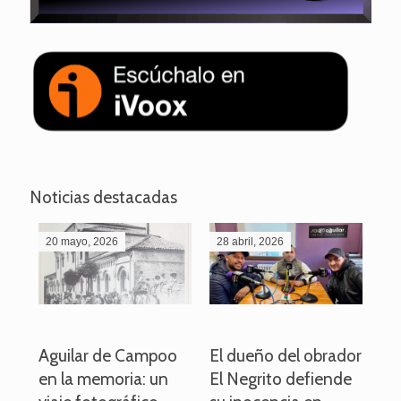
Noticias destacadas
20 mayo, 2026
28 abril, 2026
27
o
Aguilar de Campoo
El dueño del obrador
La
en la memoria: un
El Negrito defiende
el 