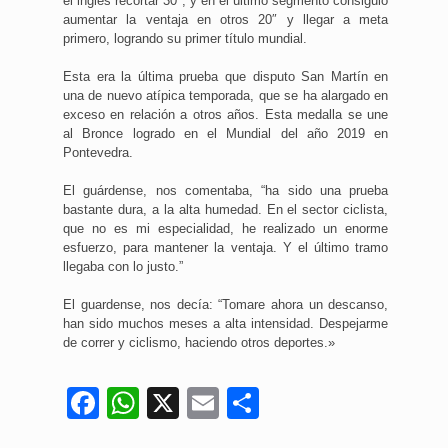
el inglés recortar 30″, y en el último segmento consiguió
aumentar la ventaja en otros 20″ y llegar a meta
primero, logrando su primer título mundial.
Esta era la última prueba que disputo San Martín en
una de nuevo atípica temporada, que se ha alargado en
exceso en relación a otros años. Esta medalla se une
al Bronce logrado en el Mundial del año 2019 en
Pontevedra.
El guárdense, nos comentaba, “ha sido una prueba
bastante dura, a la alta humedad. En el sector ciclista,
que no es mi especialidad, he realizado un enorme
esfuerzo, para mantener la ventaja. Y el último tramo
llegaba con lo justo.”
El guardense, nos decía: “Tomare ahora un descanso,
han sido muchos meses a alta intensidad. Despejarme
de correr y ciclismo, haciendo otros deportes.»
Facebook
WhatsApp
X
Email
Compartir