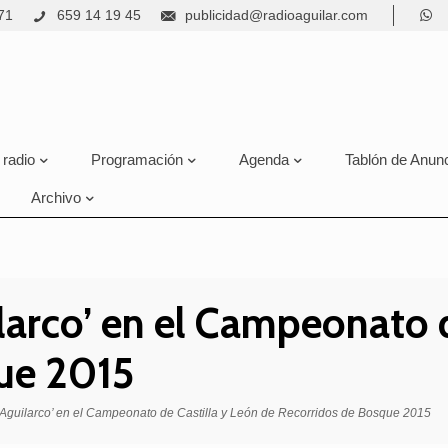
71
659 14 19 45
publicidad@radioaguilar.com
 radio
Programación
Agenda
Tablón de Anun
Archivo
larco’ en el Campeonato d
ue 2015
‘Aguilarco’ en el Campeonato de Castilla y León de Recorridos de Bosque 2015