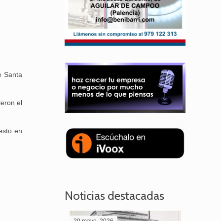
e Santa
ieron el
esto en
Noticias destacadas
20 mayo, 2026
28 abril,