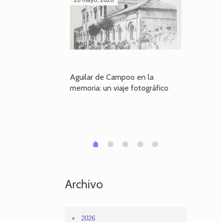
poo en la
Aguilar de Campoo en la
El dueño
je fotográfico
memoria: un viaje fotográfico
defiende
Aguilar
1
2
3
4
0
Archivo
2026