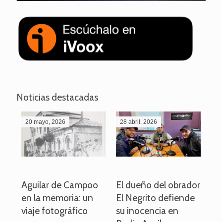
Noticias destacadas
20 mayo, 2026
28 abril, 2026
27
o
Aguilar de Campoo
El dueño del obrador
La
en la memoria: un
El Negrito defiende
el 
viaje fotográfico
su inocencia en
ind