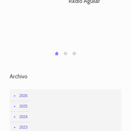
Radio Aguilar
de
ve
pa
po
per
em
1
2
0
Archivo
2026
2025
2024
2023