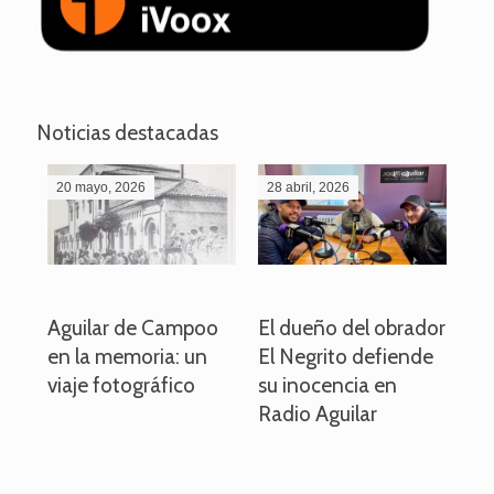
Noticias destacadas
20 mayo, 2026
28 abril, 2026
27
o
Aguilar de Campoo
El dueño del obrador
La
en la memoria: un
El Negrito defiende
el 
viaje fotográfico
su inocencia en
ind
Radio Aguilar
de
ve
pa