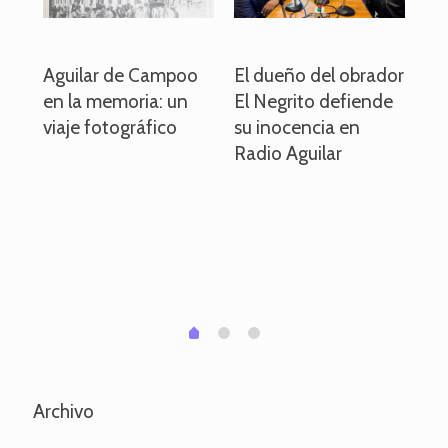
o
Aguilar de Campoo
El dueño del obrador
La
en la memoria: un
El Negrito defiende
el 
viaje fotográfico
su inocencia en
ind
Radio Aguilar
de
ve
pa
po
per
em
1
2
0
Archivo