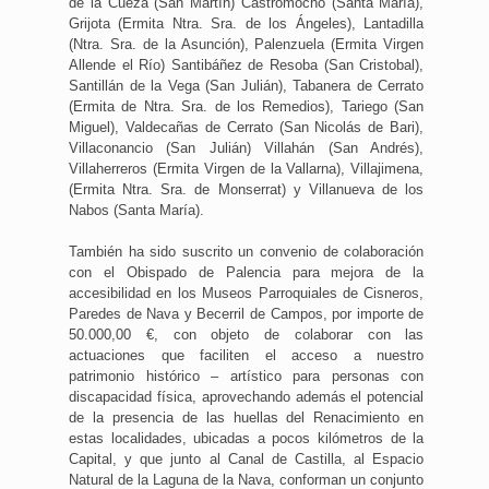
de la Cueza (San Martín) Castromocho (Santa María),
Grijota (Ermita Ntra. Sra. de los Ángeles), Lantadilla
(Ntra. Sra. de la Asunción), Palenzuela (Ermita Virgen
Allende el Río) Santibáñez de Resoba (San Cristobal),
Santillán de la Vega (San Julián), Tabanera de Cerrato
(Ermita de Ntra. Sra. de los Remedios), Tariego (San
Miguel), Valdecañas de Cerrato (San Nicolás de Bari),
Villaconancio (San Julián) Villahán (San Andrés),
Villaherreros (Ermita Virgen de la Vallarna), Villajimena,
(Ermita Ntra. Sra. de Monserrat) y Villanueva de los
Nabos (Santa María).
También ha sido suscrito un convenio de colaboración
con el Obispado de Palencia para mejora de la
accesibilidad en los Museos Parroquiales de Cisneros,
Paredes de Nava y Becerril de Campos, por importe de
50.000,00 €, con objeto de colaborar con las
actuaciones que faciliten el acceso a nuestro
patrimonio histórico – artístico para personas con
discapacidad física, aprovechando además el potencial
de la presencia de las huellas del Renacimiento en
estas localidades, ubicadas a pocos kilómetros de la
Capital, y que junto al Canal de Castilla, al Espacio
Natural de la Laguna de la Nava, conforman un conjunto