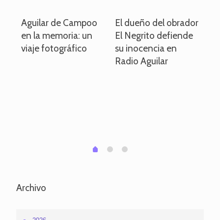
o
Aguilar de Campoo
El dueño del obrador
La
en la memoria: un
El Negrito defiende
el 
viaje fotográfico
su inocencia en
ind
Radio Aguilar
de
ve
pa
po
per
em
1
2
0
Archivo