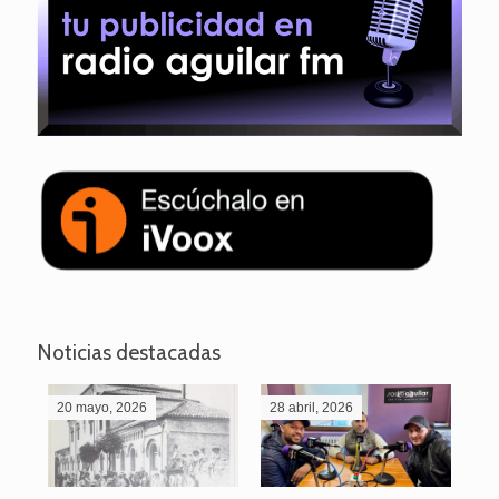
Noticias destacadas
20 mayo, 2026
28 abril, 2026
27