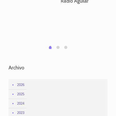
Radio Aguilar
de
ve
pa
po
per
em
1
2
0
Archivo
2026
2025
2024
2023