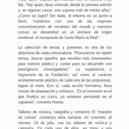
fiel,
“hay quien lleva viniendo desde la primera edición
y, en algunos casos, eso supone más de treinta años”
.
¿Cómo se logra? Sin duda, el entorno es un punto a
favor,
“contamos con una de las mayores
concentraciones de románico del mundo y nuestros
cursos se desarrollan en un enclave de origen
medieval: el monasterio de Santa María la Real”
.
La selección de temas y ponentes es otro de los
atractivos de cada convocatoria.
“Procuramos no repetir
temas, buscar aquellos que resulten más interesantes
para nuestro público y contar para su desarrollo con
prestigiosos investigadores”.
La experiencia y
trayectoria de la Fundación, así como el carácter
eminentemente práctico de cada una de las propuestas,
logran el resto. Eso sí, cada acción formativa, lleva
meses de preparación y esfuerzo.
“En el momento en el
que finaliza un curso, ya estamos pensando en el
siguiente”
, comenta Huerta.
Talleres de música, caligrafía y románico El “maratón
de cursos” comienza esta semana, en concreto, el
viernes, 14 de julio, con los talleres de música y
caligrafía. En cada uno de ellos, en torno a una