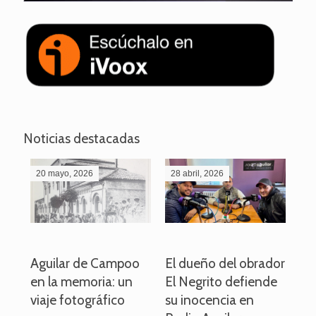
Noticias destacadas
20 mayo, 2026
28 abril, 2026
27
o
Aguilar de Campoo
El dueño del obrador
La
en la memoria: un
El Negrito defiende
el 
viaje fotográfico
su inocencia en
ind