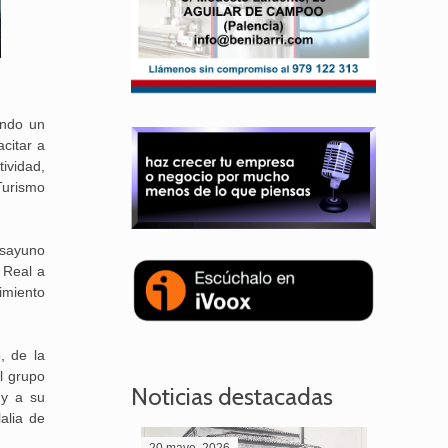
ando un
citar a
ividad,
Turismo
esayuno
 Real a
imiento
, de la
l grupo
Noticias destacadas
 y a su
alia de
20 mayo, 2026
28 abril,