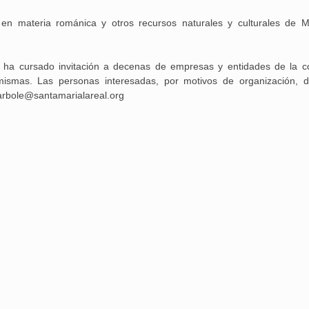
ón en materia románica y otros recursos naturales y culturales de 
a ha cursado invitación a decenas de empresas y entidades de la 
ismas. Las personas interesadas, por motivos de organización, 
cparbole@santamarialareal.org
Aguilar de Cam
memoria: un via