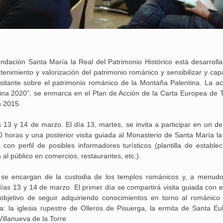
dación Santa María la Real del Patrimonio Histórico está desarroll
enimiento y valorización del patrimonio románico y sensibilizar y capa
isitante sobre el patrimonio románico de la Montaña Palentina. La act
na 2020”, se enmarca en el Plan de Acción de la Carta Europea de 
n 2015.
s 13 y 14 de marzo. El día 13, martes, se invita a participar en un d
0 horas y una posterior visita guiada al Monasterio de Santa María la
con perfil de posibles informadores turísticos (plantilla de establec
al público en comercios, restaurantes, etc.).
e se encargan de la custodia de los templos románicos y, a menudo
días 13 y 14 de marzo. El primer día se compartirá visita guiada con e
 objetivo de seguir adquiriendo conocimientos en torno al románico
ca: la iglesia rupestre de Olleros de Pisuerga, la ermita de Santa Eul
Villanueva de la Torre
25 febrero, 2026