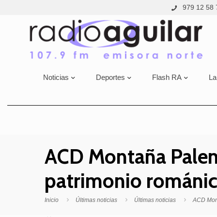
979 12 58 
Noticias
Deportes
Flash RA
La
ACD Montaña Palent
patrimonio románi
Inicio
Últimas noticias
Últimas noticias
ACD Mont