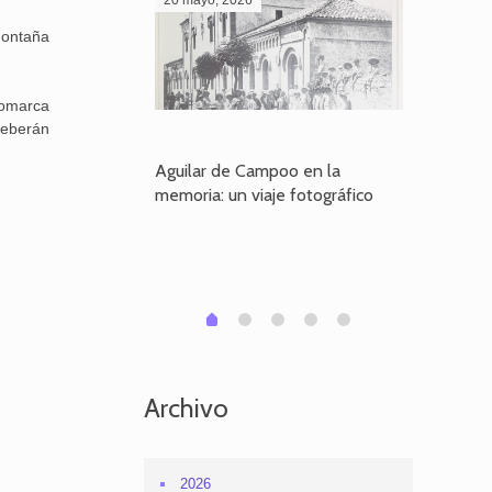
Montaña
comarca
deberán
poo en la
Aguilar de Campoo en la
El dueño
je fotográfico
memoria: un viaje fotográfico
defiende
Aguilar
1
2
3
4
0
Archivo
2026