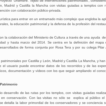
ecto ‘Urdimbre. Tejido de intervenciones patrimoniales’, consistent
n, Madrid y Castilla la Mancha con visitas guiadas a templos con r
vención con colaboración público-privada.
Aguilar de Cam
ón turística para entrar en un entramado más complejo que engloba la ap
memoria: un via
urales, la educación patrimonial y la defensa de la profesión del resta
con la colaboración del Ministerio de Cultura a través de una ayuda de
lidad y hasta marzo del 2014. Se centra en la definición del mapa 
desarrollados de forma conjunta por Rosa Tera y por su colega Pilar A
patrimoniales por Castilla y León, Madrid y Castilla La Mancha, y han
el usuario puede encontrar datos de los recorridos y de las exper
cticos, documentación y vídeos con los que seguir ampliando el conoc
 Patrimonio
o desarrollo de las rutas por los templos, con visitas guiadas realiz
 en conservación. Con las visitas no sólo se explica al público el 
 se detalla la labor primordial de los conservadores y se conciencia s