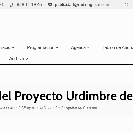
71
659 14 19 45
publicidad@radioaguilar.com
 radio
Programación
Agenda
Tablón de Anun
Archivo
del Proyecto Urdimbre d
za la web del Proyecto Urdimbre desde Aguilar de Campoo