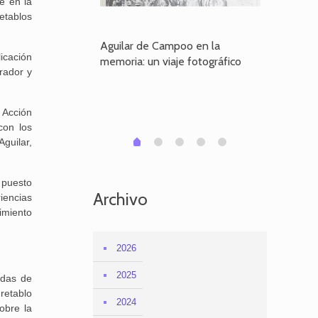
e en la
etablos
poo en la
Aguilar de Campoo en la
El dueño
licación
je fotográfico
memoria: un viaje fotográfico
defiende
urador y
Aguilar
 Acción
con los
1
2
3
4
0
guilar,
 puesto
Archivo
iencias
imiento
2026
2025
adas de
retablo
2024
obre la