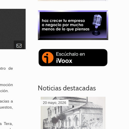
ntro de
omoción
Noticias destacadas
ación.
racias a
20 mayo, 2026
28 abril,
uestos,
a Tera,