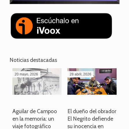
Noticias destacadas
20 mayo, 2026
28 abril, 2026
27
o
Aguilar de Campoo
El dueño del obrador
La
en la memoria: un
El Negrito defiende
el 
viaje fotográfico
su inocencia en
ind