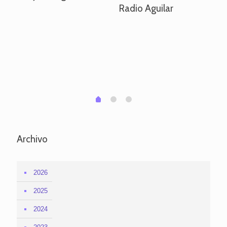
Radio Aguilar
de
ve
pa
po
per
em
1
2
0
Archivo
2026
2025
2024