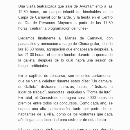
Una visita teatralizada que sale del Ayuntamiento a las
12.30 horas, un parque infantil de hinchables en la
Carpa de Carnaval por la tarde, y la fiesta en el Centro
de Día de Personas Mayores a partir de las 17.30
horas, centran la programación del lunes-
Llegamos finalmente al Martes de Carnaval, con
pasacalles y animación a cargo de Charanguilar, desde
las 18.30 horas, agrupación que encabezará después, a
las 21.00 horas, el cortejo fúnebre durante la quema de
la galleta, después de lo cual habrá una sesión de
fuegos artificiales.
En el capítulo de concurso, son ocho los certámenes
que se van a celebrar durante estos días: “Un carnaval
de Galleta”, disfraces, carrozas, bares, “Disfraza tu
lugar de trabajo”, mascotas, orejuelas y “Ponte de luto”.
En total, el Consistorio entregará casi 9.000 euros en
premios entre todos los concursos. Como cada año, se
espera una alta participación, tanto por parte de los
habitantes de la villa, como de los visitantes que cada
año llegan a la localidad para disfrutar de esta fiesta.
El concurso de disfraces y el de carrozas son dos de