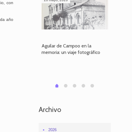
io, con
ada año
poo en la
Aguilar de Campoo en la
El dueño
je fotográfico
memoria: un viaje fotográfico
defiende
Aguilar
1
2
3
4
0
Archivo
2026