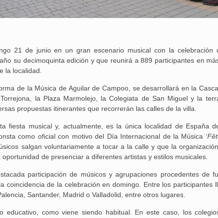
ngo 21 de junio en un gran escenario musical con la celebración 
e año su decimoquinta edición y que reunirá a 889 participantes en má
 la localidad.
forma de la Música de Aguilar de Campoo, se desarrollará en la Cascaj
Torrejona, la Plaza Marmolejo, la Colegiata de San Miguel y la terr
as propuestas itinerantes que recorrerán las calles de la villa.
a fiesta musical y, actualmente, es la única localidad de España d
onsta como oficial con motivo del Día Internacional de la Música ‘
Fêt
úsicos salgan voluntariamente a tocar a la calle y que la organización
a oportunidad de presenciar a diferentes artistas y estilos musicales.
tacada participación de músicos y agrupaciones procedentes de f
a coincidencia de la celebración en domingo. Entre los participantes l
alencia, Santander, Madrid o Valladolid, entre otros lugares.
o educativo, como viene siendo habitual. En este caso, los colegio
25 febrero, 2026