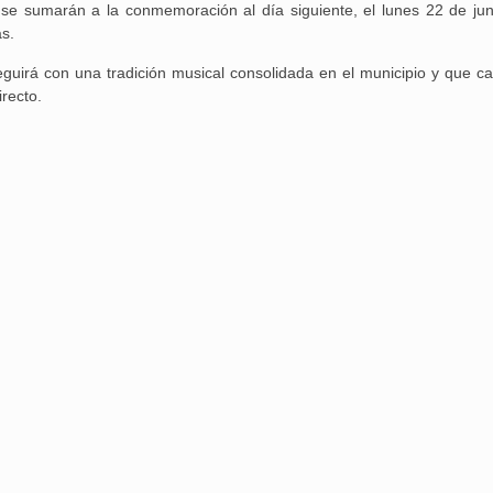
, se sumarán a la conmemoración al día siguiente, el lunes 22 de jun
as.
guirá con una tradición musical consolidada en el municipio y que c
recto.
Aguilar de Cam
memoria: un via