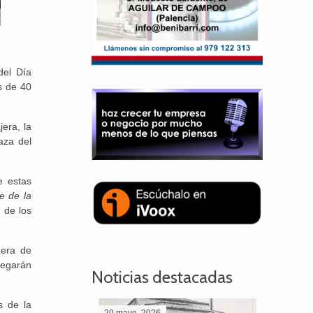
del Día
s de 40
era, la
aza del
e estas
e de la
 de los
uera de
legarán
Noticias destacadas
s de la
20 mayo, 2026
28 abril,