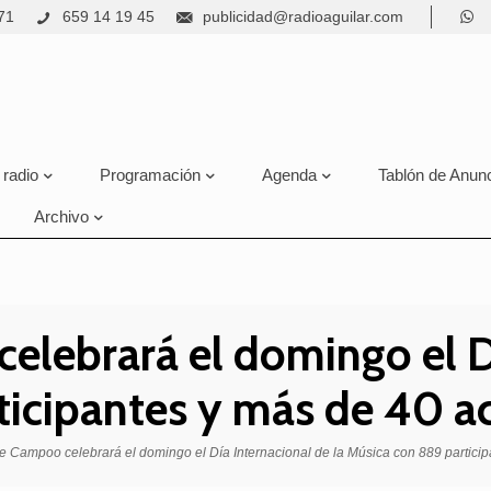
71
659 14 19 45
publicidad@radioaguilar.com
 radio
Programación
Agenda
Tablón de Anun
Archivo
elebrará el domingo el Dí
ticipantes y más de 40 a
de Campoo celebrará el domingo el Día Internacional de la Música con 889 partici