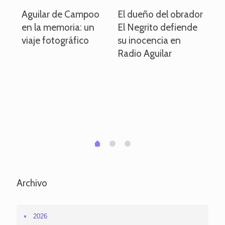
o
Aguilar de Campoo
El dueño del obrador
La
en la memoria: un
El Negrito defiende
el 
viaje fotográfico
su inocencia en
ind
Radio Aguilar
de
ve
pa
po
per
em
1
2
0
Archivo
2026