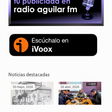
Noticias destacadas
20 mayo, 2026
28 abril, 2026
27