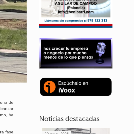
zona de
alcanzar
ismo, ha
Noticias destacadas
ra fase
20 mayo, 2026
28 abril,