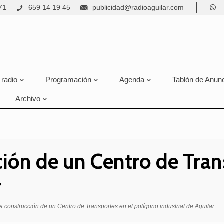
71
659 14 19 45
publicidad@radioaguilar.com
 radio
Programación
Agenda
Tablón de Anun
Archivo
ción de un Centro de Tran
r
a construcción de un Centro de Transportes en el polígono industrial de Aguilar