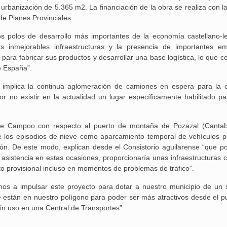
 urbanización de 5.365 m2. La financiación de la obra se realiza con l
de Planes Provinciales.
los polos de desarrollo más importantes de la economía castellano-l
us inmejorables infraestructuras y la presencia de importantes e
ara fabricar sus productos y desarrollar una base logística, lo que co
de España”.
Aguilar de Cam
 implica la continua aglomeración de camiones en espera para la 
memoria: un via
r no existir en la actualidad un lugar específicamente habilitado pa
r de Campoo con respecto al puerto de montaña de Pozazal (Cantabr
nte los episodios de nieve como aparcamiento temporal de vehículos 
ción. De este modo, explican desde el Consistorio aguilarense “que 
asistencia en estas ocasiones, proporcionaría unas infraestructuras 
o provisional incluso en momentos de problemas de tráfico”.
os a impulsar este proyecto para dotar a nuestro municipio de un s
ue están en nuestro polígono para poder ser más atractivos desde el p
 sin uso en una Central de Transportes”.