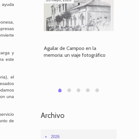
a ayuda
eonesa,
mpresas
nvierte
poo en la
Aguilar de Campoo en la
El dueño
carga y
je fotográfico
memoria: un viaje fotográfico
defiende
ra este
Aguilar
ia), el
pesados
1
2
3
4
0
podamos
con una
Archivo
ervicio
unto de
2026