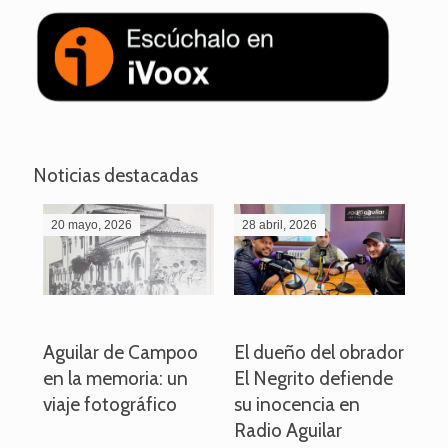
Noticias destacadas
20 mayo, 2026
28 abril, 2026
27
o
Aguilar de Campoo
El dueño del obrador
La
en la memoria: un
El Negrito defiende
el 
viaje fotográfico
su inocencia en
ind
Radio Aguilar
de