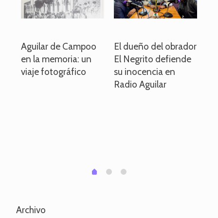
o
Aguilar de Campoo
El dueño del obrador
La
en la memoria: un
El Negrito defiende
el 
viaje fotográfico
su inocencia en
ind
Radio Aguilar
de
ve
pa
po
per
em
1
2
0
Archivo