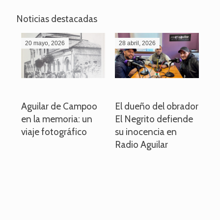
Noticias destacadas
20 mayo, 2026
28 abril, 2026
27
o
Aguilar de Campoo
El dueño del obrador
La
en la memoria: un
El Negrito defiende
el 
viaje fotográfico
su inocencia en
ind
Radio Aguilar
de
ve
pa
po
per
em