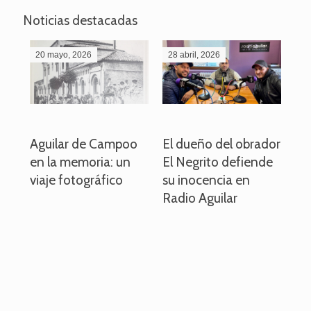
Noticias destacadas
20 mayo, 2026
28 abril, 2026
27
o
Aguilar de Campoo
El dueño del obrador
La
en la memoria: un
El Negrito defiende
el 
viaje fotográfico
su inocencia en
ind
Radio Aguilar
de
ve
pa
po
per
em