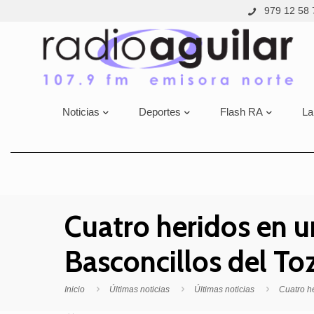
979 12 58 
Noticias
Deportes
Flash RA
La
Cuatro heridos en un
Basconcillos del To
Inicio
Últimas noticias
Últimas noticias
Cuatro he