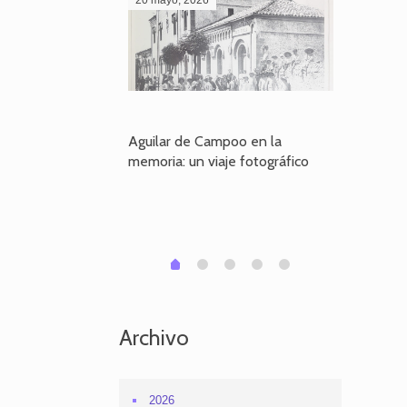
poo en la
Aguilar de Campoo en la
El dueño
je fotográfico
memoria: un viaje fotográfico
defiende
Aguilar
1
2
3
4
0
Archivo
2026