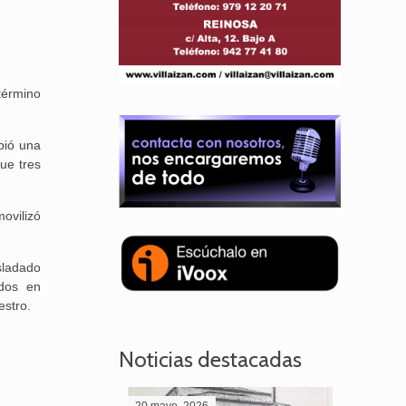
término
bió una
ue tres
movilizó
asladado
ados en
estro.
Noticias destacadas
20 mayo, 2026
28 abril,