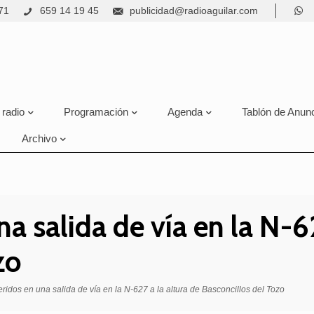
71
659 14 19 45
publicidad@radioaguilar.com
 radio
Programación
Agenda
Tablón de Anun
Archivo
a salida de vía en la N-62
zo
ridos en una salida de vía en la N-627 a la altura de Basconcillos del Tozo