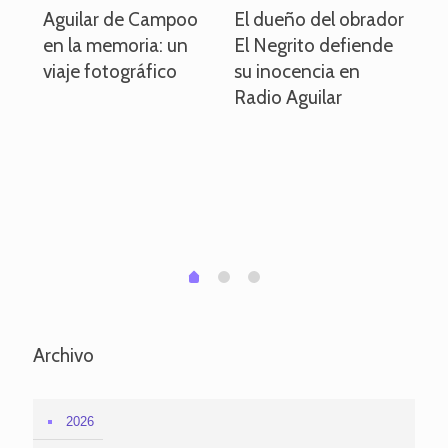
o
Aguilar de Campoo
El dueño del obrador
La
en la memoria: un
El Negrito defiende
el 
viaje fotográfico
su inocencia en
ind
Radio Aguilar
de
ve
pa
po
per
em
1
2
0
Archivo
2026