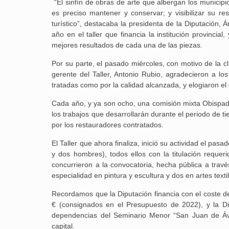
“El sinfín de obras de arte que albergan los municip
es preciso mantener y conservar; y visibilizar su re
turístico”, destacaba la presidenta de la Diputación, 
año en el taller que financia la institución provinci
mejores resultados de cada una de las piezas.
Por su parte, el pasado miércoles, con motivo de la cl
gerente del Taller, Antonio Rubio, agradecieron a lo
tratadas como por la calidad alcanzada, y elogiaron el
Cada año, y ya son ocho, una comisión mixta Obispado-
los trabajos que desarrollarán durante el periodo de 
por los restauradores contratados.
El Taller que ahora finaliza, inició su actividad el p
y dos hombres), todos ellos con la titulación reque
concurrieron a la convocatoria, hecha pública a travé
especialidad en pintura y escultura y dos en artes texti
Recordamos que la Diputación financia con el coste d
€ (consignados en el Presupuesto de 2022), y la Dióc
dependencias del Seminario Menor “San Juan de Ávil
capital.