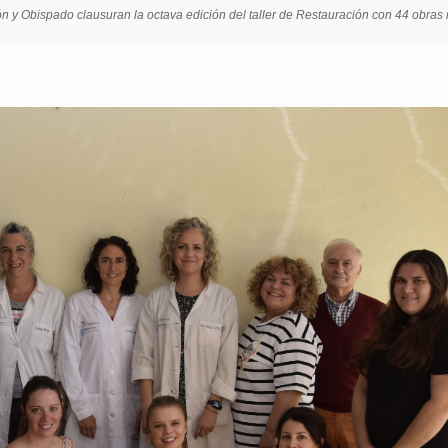
ón y Obispado clausuran la octava edición del taller de Restauración con 44 obras