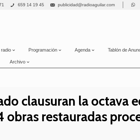
71
659 14 19 45
publicidad@radioaguilar.com
 radio
Programación
Agenda
Tablón de Anun
Archivo
do clausuran la octava ed
4 obras restauradas proc