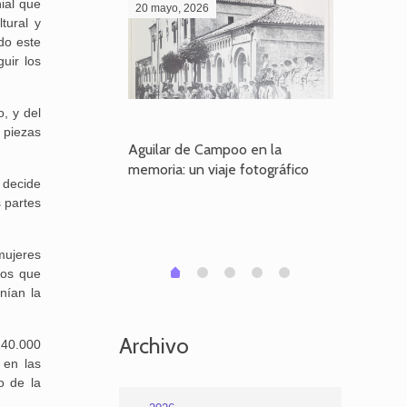
ial que
20 mayo, 2026
28 abril,
tural y
do este
uir los
, y del
 piezas
poo en la
Aguilar de Campoo en la
El dueño
je fotográfico
memoria: un viaje fotográfico
defiende
 decide
Aguilar
 partes
 mujeres
1
2
3
4
0
tos que
nían la
Archivo
240.000
 en las
o de la