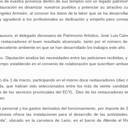
ios de nuestra provincia dentro de sus templos son un legado patrimon
25 febrero, 2026
stauración es dinamizar nuestros pueblos y potenciar su atractivo cul
Ángeles Armisén, al conocer los datos de la labor que se ha desarrolla
al, y agradeció a los profesionales su dedicación y empeño para conseg
ausura, el delegado diocesano de Patrimonio Artístico, José Luis Calvo
s restauradores el buen resultado alcanzado, tanto por el número de
Aguilar de Cam
 excelente ambiente en que se han desarrollado los trabajos este año.
memoria: un via
 Diputación analiza las necesidades entre las peticiones recibidas, y
tiempo establecido en el convenio de colaboración que suscriben ambas
asado día 1 de marzo, participando en el mismo doce restauradores (diez
rida, que habían sido seleccionados entre los más de veinte candida
s de los servicios provinciales del ECYL. Diez de los restauradores te
les.
e personal y los gastos derivados del funcionamiento, por importe de 
esis ofrece las instalaciones para el desarrollo de las actividades
a”, ubicado en la carretera de León, en el barrio de Allende el Rí