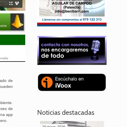
cado de
o pueden
biente.
eses de
Noticias destacadas
una app
tero.
20 mayo, 2026
28 abril,