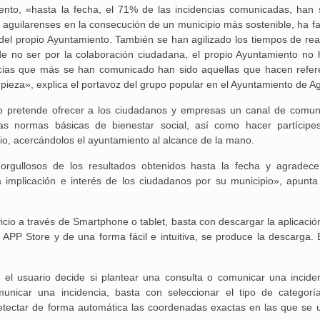
ento, «hasta la fecha, el 71% de las incidencias comunicadas, han 
 aguilarenses en la consecución de un municipio más sostenible, ha fac
 del propio Ayuntamiento. También se han agilizado los tiempos de rea
e no ser por la colaboración ciudadana, el propio Ayuntamiento no 
encias que más se han comunicado han sido aquellas que hacen refer
pieza», explica el portavoz del grupo popular en el Ayuntamiento de Ag
nto pretende ofrecer a los ciudadanos y empresas un canal de comun
Aguilar de Cam
as normas básicas de bienestar social, así como hacer partícipe
memoria: un via
io, acercándolos el ayuntamiento al alcance de la mano.
rgullosos de los resultados obtenidos hasta la fecha y agradec
 implicación e interés de los ciudadanos por su municipio», apunta
rvicio a través de Smartphone o tablet, basta con descargar la aplicaci
 APP Store y de una forma fácil e intuitiva, se produce la descarga. 
l, el usuario decide si plantear una consulta o comunicar una inciden
unicar una incidencia, basta con seleccionar el tipo de categor
etectar de forma automática las coordenadas exactas en las que se u