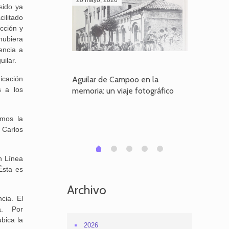
sido ya
ilitado
cción y
hubiera
encia a
uilar.
icación
poo en la
Aguilar de Campoo en la
El dueño
s a los
je fotográfico
memoria: un viaje fotográfico
defiende
Aguilar
emos la
 Carlos
1
2
3
4
0
ón Línea
Ésta es
Archivo
cia. El
ía. Por
bica la
2026