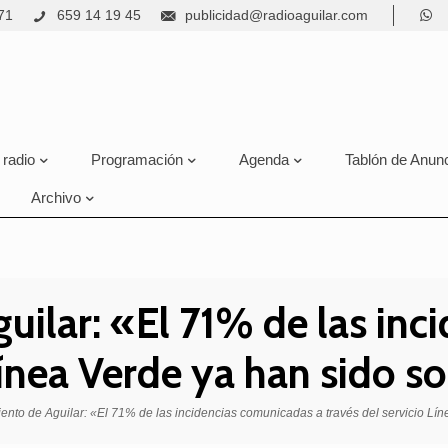
71
659 14 19 45
publicidad@radioaguilar.com
 radio
Programación
Agenda
Tablón de Anun
Archivo
ilar: «El 71% de las inc
 Línea Verde ya han sido 
ento de Aguilar: «El 71% de las incidencias comunicadas a través del servicio Lí