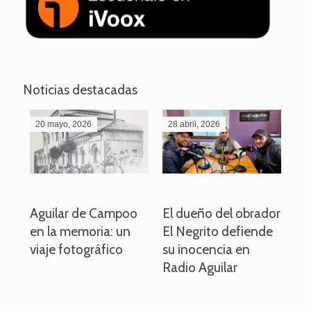
Noticias destacadas
20 mayo, 2026
28 abril, 2026
27
o
Aguilar de Campoo
El dueño del obrador
La
en la memoria: un
El Negrito defiende
el 
viaje fotográfico
su inocencia en
ind
Radio Aguilar
de
ve
pa