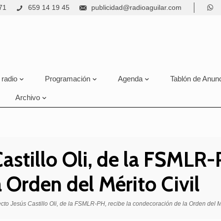
71
659 14 19 45
publicidad@radioaguilar.com
 radio
Programación
Agenda
Tablón de Anun
Archivo
Castillo Oli, de la FSMLR-
 Orden del Mérito Civil
ecto Jesús Castillo Oli, de la FSMLR-PH, recibe la condecoración de la Orden del Mé