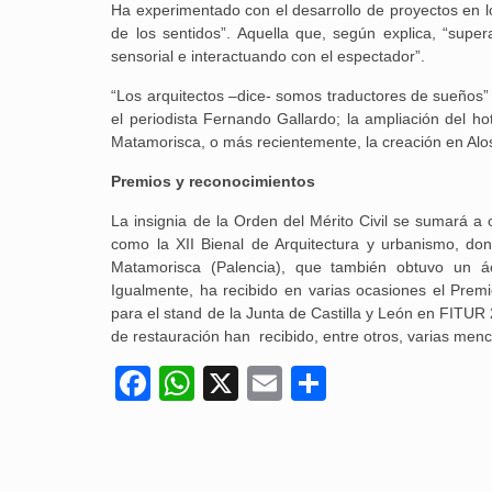
Ha experimentado con el desarrollo de proyectos en lo
de los sentidos”. Aquella que, según explica, “super
sensorial e interactuando con el espectador”.
“Los arquitectos –dice- somos traductores de sueños”
el periodista Fernando Gallardo; la ampliación del h
Matamorisca, o más recientemente, la creación en Alos
Premios y reconocimientos
La insignia de la Orden del Mérito Civil se sumará a 
como la XII Bienal de Arquitectura y urbanismo, dond
Matamorisca (Palencia), que también obtuvo un ác
Igualmente, ha recibido en varias ocasiones el Pre
para el stand de la Junta de Castilla y León en FITUR
de restauración han recibido, entre otros, varias men
Facebook
WhatsApp
X
Email
Compartir