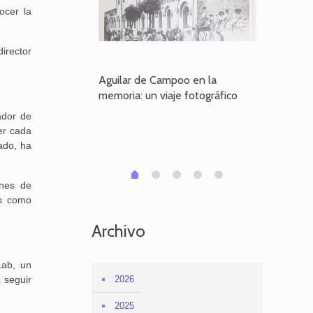
ocer la
director
poo en la
Aguilar de Campoo en la
El dueño
je fotográfico
memoria: un viaje fotográfico
defiende
Aguilar
ador de
er cada
ado, ha
1
2
3
4
0
anes de
es como
Archivo
Lab, un
 seguir
2026
2025