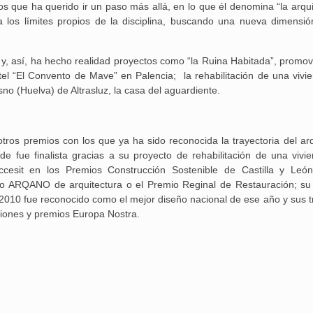
s que ha querido ir un paso más allá, en lo que él denomina “la arqui
a los límites propios de la disciplina, buscando una nueva dimensió
 y, así, ha hecho realidad proyectos como “la Ruina Habitada”, promov
otel “El Convento de Mave” en Palencia; la rehabilitación de una vivi
no (Huelva) de Altrasluz, la casa del aguardiente.
otros premios con los que ya ha sido reconocida la trayectoria del arq
e fue finalista gracias a su proyecto de rehabilitación de una vivi
cesit en los Premios Construcción Sostenible de Castilla y Leó
mio ARQANO de arquitectura o el Premio Reginal de Restauración; su
 2010 fue reconocido como el mejor diseño nacional de ese año y sus t
ciones y premios Europa Nostra.