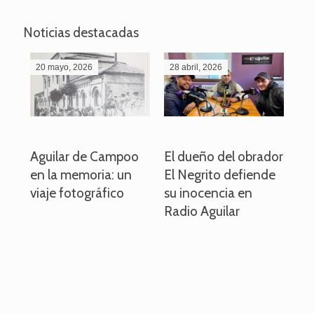
Noticias destacadas
20 mayo, 2026
28 abril, 2026
27
o
Aguilar de Campoo
El dueño del obrador
La
en la memoria: un
El Negrito defiende
el 
viaje fotográfico
su inocencia en
ind
Radio Aguilar
de
ve
pa
po
per
em