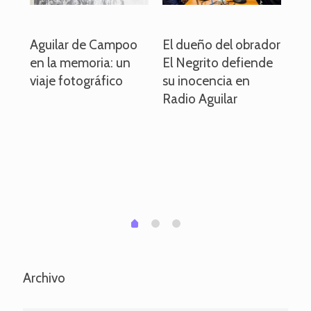
o
Aguilar de Campoo
El dueño del obrador
La
en la memoria: un
El Negrito defiende
el 
viaje fotográfico
su inocencia en
ind
Radio Aguilar
de
ve
pa
po
per
em
1
2
0
Archivo