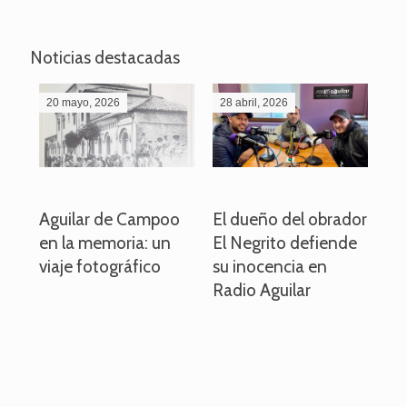
Noticias destacadas
20 mayo, 2026
28 abril, 2026
27
o
Aguilar de Campoo
El dueño del obrador
La
en la memoria: un
El Negrito defiende
el 
viaje fotográfico
su inocencia en
ind
Radio Aguilar
de
ve
pa
po
per