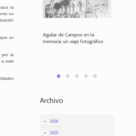
iara la
ento no
tuación
poo en la
Aguilar de Campoo en la
El dueño
 que su
je fotográfico
memoria: un viaje fotográfico
defiende
Aguilar
 por la
 a este
1
2
3
4
0
vidades
Archivo
2026
2025