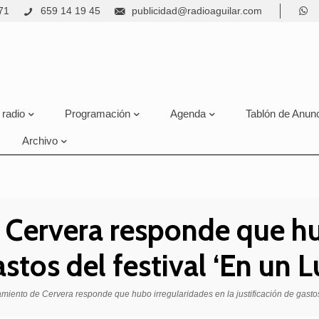
71
659 14 19 45
publicidad@radioaguilar.com
 radio
Programación
Agenda
Tablón de Anun
Archivo
 Cervera responde que hu
astos del festival ‘En un 
miento de Cervera responde que hubo irregularidades en la justificación de gastos 