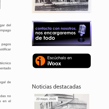
gar del
 impago
s pagos
tificar
técnico
sentado
egal de
Noticias destacadas
adas no
20 mayo, 2026
28 abril,
o en el