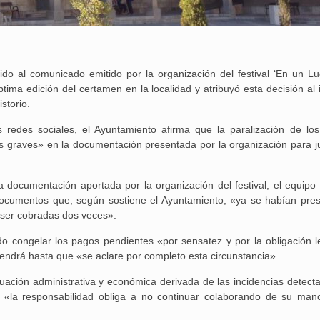
o al comunicado emitido por la organización del festival ‘En un Lu
ptima edición del certamen en la localidad y atribuyó esta decisión al
storio.
 redes sociales, el Ayuntamiento afirma que la paralización de lo
s graves» en la documentación presentada por la organización para jus
la documentación aportada por la organización del festival, el equipo 
 documentos que, según sostiene el Ayuntamiento, «ya se habían pre
 ser cobradas dos veces».
o congelar los pagos pendientes «por sensatez y por la obligación l
endrá hasta que «se aclare por completo esta circunstancia».
tuación administrativa y económica derivada de las incidencias detect
25 febrero, 2026
e «la responsabilidad obliga a no continuar colaborando de su man