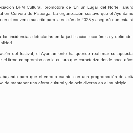
ciación BPM Cultural, promotora de ‘En un Lugar del Norte’, anunc
ival en Cervera de Pisuerga. La organización sostuvo que el Ayuntami
n el convenio suscrito para la edición de 2025 y aseguró que esta si
Aguilar de Cam
 a las incidencias detectadas en la justificación económica y defiende
memoria: un via
galidad.
ación del festival, el Ayuntamiento ha querido reafirmar su apuesta
tar el firme compromiso con la cultura que caracteriza desde hace años
 trabajando para que el verano cuente con una programación de acti
ivo de mantener una oferta cultural y de ocio diversa en el municipio.