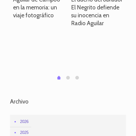
en la memoria: un
El Negrito defiende
el 
viaje fotográfico
su inocencia en
ind
Radio Aguilar
de
ve
pa
po
per
em
1
2
0
Archivo
2026
2025