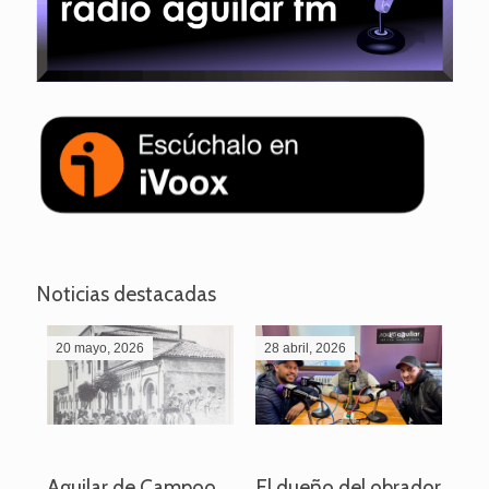
Noticias destacadas
20 mayo, 2026
28 abril, 2026
27
o
Aguilar de Campoo
El dueño del obrador
La