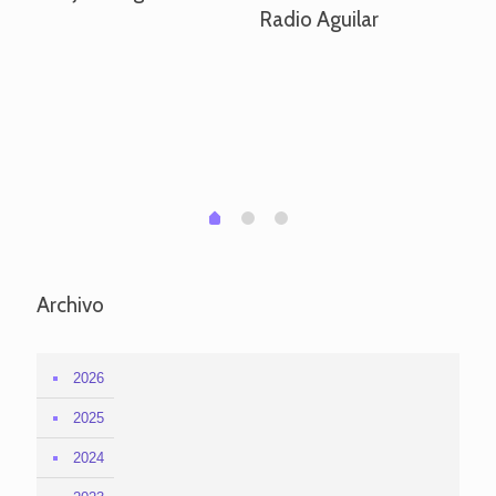
Radio Aguilar
de
ve
pa
po
per
em
1
2
0
Archivo
2026
2025
2024