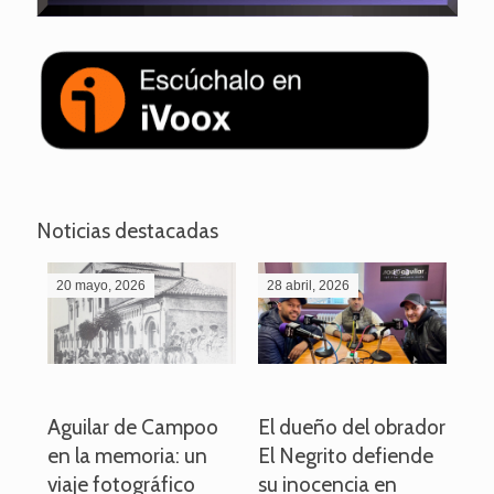
Noticias destacadas
20 mayo, 2026
28 abril, 2026
27
o
Aguilar de Campoo
El dueño del obrador
La
en la memoria: un
El Negrito defiende
el 
viaje fotográfico
su inocencia en
ind