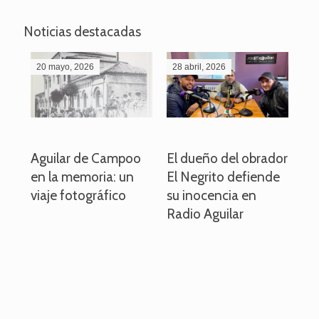
Noticias destacadas
20 mayo, 2026
28 abril, 2026
27
o
Aguilar de Campoo
El dueño del obrador
La
en la memoria: un
El Negrito defiende
el 
viaje fotográfico
su inocencia en
ind
Radio Aguilar
de
ve
pa
po
per
em