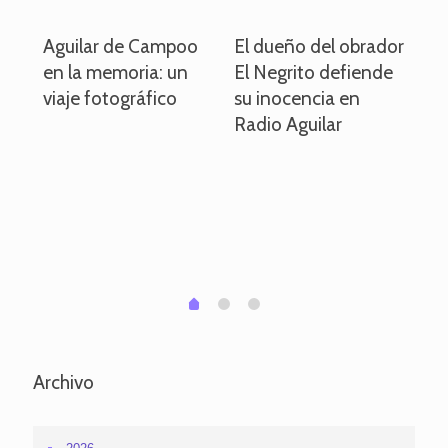
o
Aguilar de Campoo
El dueño del obrador
La
en la memoria: un
El Negrito defiende
el 
viaje fotográfico
su inocencia en
ind
Radio Aguilar
de
ve
pa
po
per
em
1
2
0
Archivo