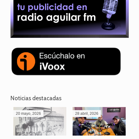
Noticias destacadas
20 mayo, 2026
28 abril, 2026
27