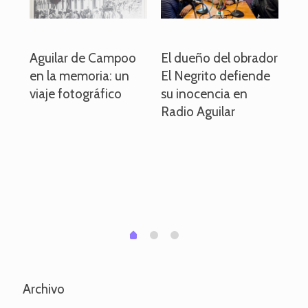
o
Aguilar de Campoo
El dueño del obrador
La
en la memoria: un
El Negrito defiende
el 
viaje fotográfico
su inocencia en
ind
Radio Aguilar
de
ve
pa
po
per
em
1
2
0
Archivo